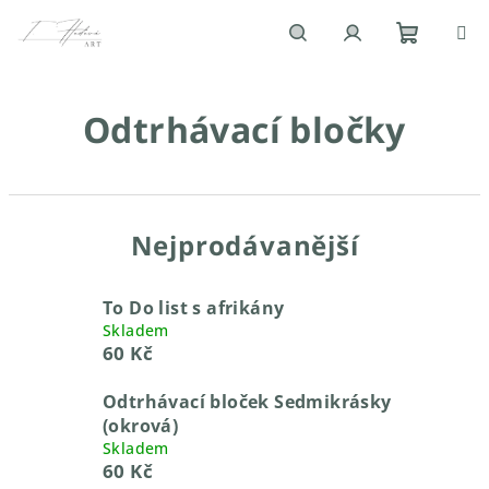
Přejít
na
obsah
Nákupn
Hledat
Přihlášení
Odtrhávací bločky
košík
Nejprodávanější
To Do list s afrikány
Skladem
60 Kč
Odtrhávací bloček Sedmikrásky
(okrová)
Skladem
60 Kč