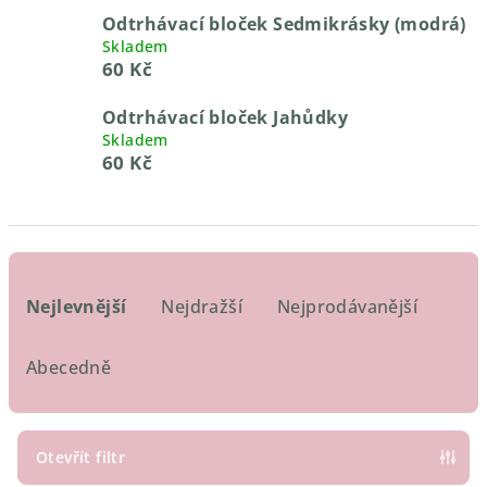
Odtrhávací bloček Sedmikrásky (modrá)
Skladem
60 Kč
Odtrhávací bloček Jahůdky
Skladem
60 Kč
Ř
a
Nejlevnější
Nejdražší
Nejprodávanější
z
e
Abecedně
n
í
p
Otevřít filtr