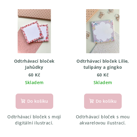
r
V
o
ý
d
p
u
i
k
s
t
p
ů
r
Odtrhávací bloček
Odtrhávací bloček Lilie,
o
Jahůdky
tulipány a gingko
d
60 Kč
60 Kč
Skladem
Skladem
u
k
t
Do košíku
Do košíku
ů
Odtrhávací bloček s mojí
Odtrhávací bloček s mou
digitální ilustrací.
akvarelovou ilustrací.