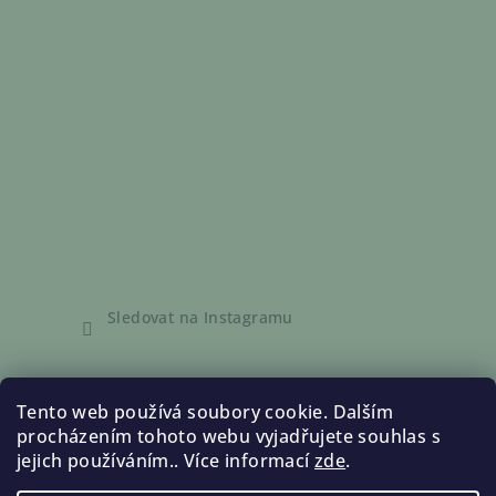
Sledovat na Instagramu
Informace pro vás
Tento web používá soubory cookie. Dalším
procházením tohoto webu vyjadřujete souhlas s
Obchodní podmínky
jejich používáním.. Více informací
zde
.
Podmínky ochrany osobních údajů