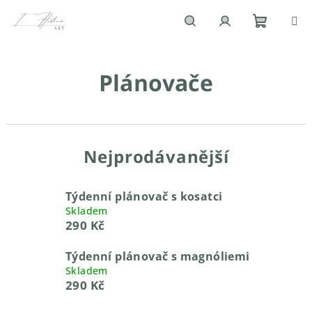
Přejít
na
obsah
Nákupn
Hledat
Přihlášení
Plánovače
košík
Nejprodávanější
Týdenní plánovač s kosatci
Skladem
290 Kč
Týdenní plánovač s magnóliemi
Skladem
290 Kč