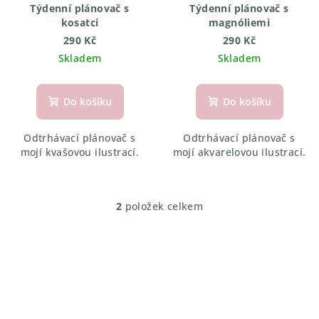
r
Týdenní plánovač s
Týdenní plánovač s
o
kosatci
magnóliemi
d
290 Kč
290 Kč
Skladem
Skladem
u
k
t
Do košíku
Do košíku
ů
Odtrhávací plánovač s
Odtrhávací plánovač s
mojí kvašovou ilustrací.
mojí akvarelovou ilustrací.
2
položek celkem
O
v
l
á
d
a
c