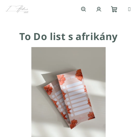
Přejít
na
obsah
Nákupn
Hledat
Přihlášení
To Do list s afrikány
košík