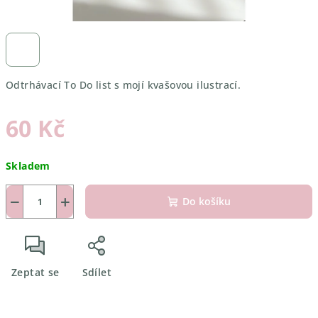
Odtrhávací To Do list s mojí kvašovou ilustrací.
60 Kč
Měrná
Skladem
cena:
−
+
Do košíku
Zeptat se
Sdílet