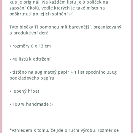
kus je originál. Na každém listu je 8 políček na
zapsání úkolů, vedle kterých je také místo na
odškrtnutí po jejich splnění ✅
Tyto bločky Ti pomohou mít barevnější, organizovaný
a produktivní den!
• rozměry 6 x 13 cm
• 40 listů k odtržení
• tištěno na 80g matný papír + 1 list spodního 350g
podkladového papíru
• lepený hřbet
• 100 % handmade :)
*vzhledem k tomu, že jde o ruční výrobu, rozměr se