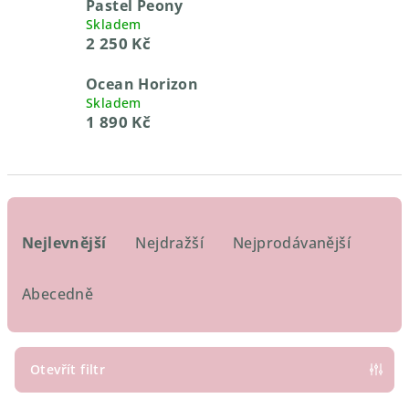
Pastel Peony
Skladem
2 250 Kč
Ocean Horizon
Skladem
1 890 Kč
Ř
a
Nejlevnější
Nejdražší
Nejprodávanější
z
e
Abecedně
n
í
p
Otevřít filtr
r