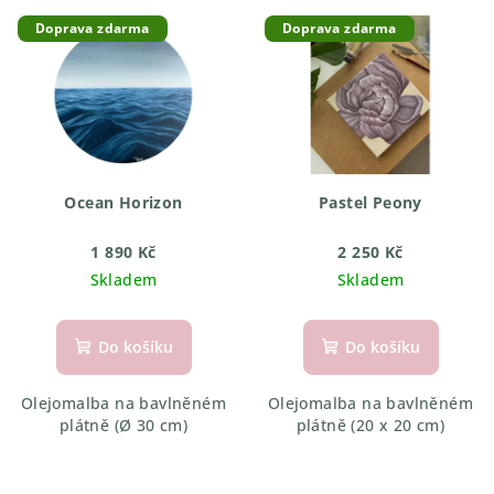
V
o
Doprava zdarma
Doprava zdarma
ý
d
p
u
i
k
s
t
p
ů
r
Ocean Horizon
Pastel Peony
o
d
1 890 Kč
2 250 Kč
Skladem
Skladem
u
k
t
Do košíku
Do košíku
ů
Olejomalba na bavlněném
Olejomalba na bavlněném
plátně (Ø 30 cm)
plátně (20 x 20 cm)