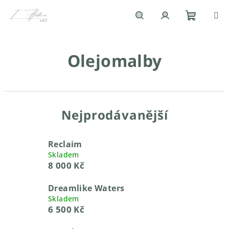
Přejít
na
obsah
Nákupn
Hledat
Přihlášení
Olejomalby
košík
Nejprodávanější
Reclaim
Skladem
8 000 Kč
Dreamlike Waters
Skladem
6 500 Kč