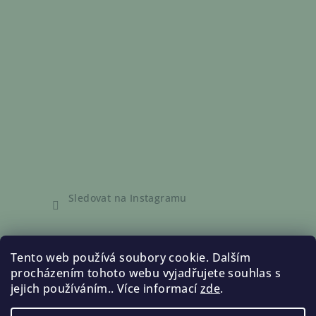
Sledovat na Instagramu
Informace pro vás
Tento web používá soubory cookie. Dalším
procházením tohoto webu vyjadřujete souhlas s
Obchodní podmínky
jejich používáním.. Více informací
zde
.
Podmínky ochrany osobních údajů