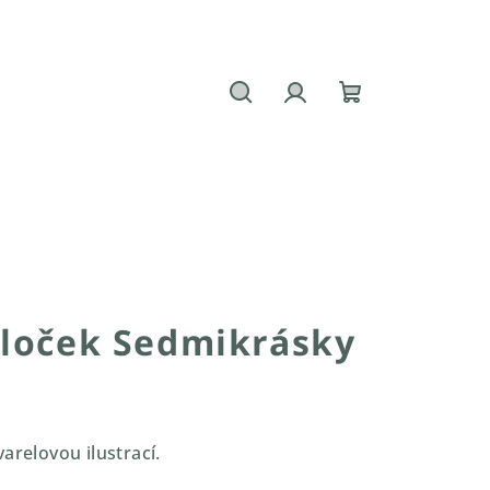
Hledat
Přihlášení
Nákupní
košík
bloček Sedmikrásky
arelovou ilustrací.