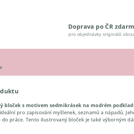
Doprava po ČR zdar
pro objednávky originálů obra
e
oduktu
ný bloček s motivem sedmikrásek na modrém podkla
ideální pro zapisování myšlenek, seznamů a nápadů. Jeho
o do práce. Tento ilustrovaný bloček je také výborným d