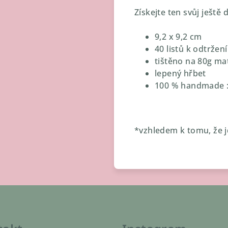
Získejte ten svůj ještě
9,2 x 9,2 cm
40 listů k odtržení
tištěno na 80g ma
lepený hřbet
100 % handmade :
*vzhledem k tomu, že j