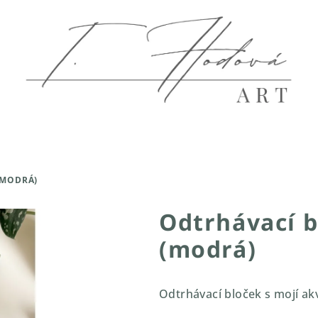
(MODRÁ)
Odtrhávací 
(modrá)
Odtrhávací bloček s mojí akv