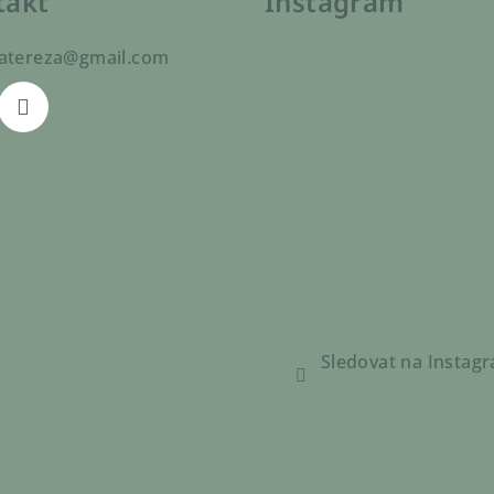
takt
Instagram
atereza
@
gmail.com
Sledovat na Instag