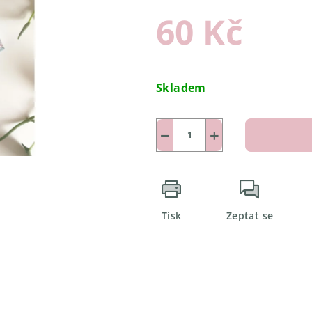
60 Kč
Měrná
cena:
Skladem
−
+
Tisk
Zeptat se