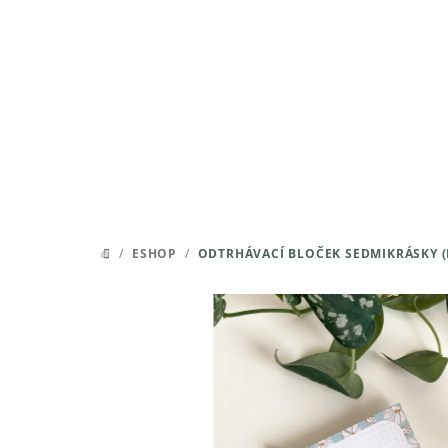
Přejít
na
obsah
/
ESHOP
/
ODTRHÁVACÍ BLOČEK SEDMIKRÁSKY 
DOMŮ